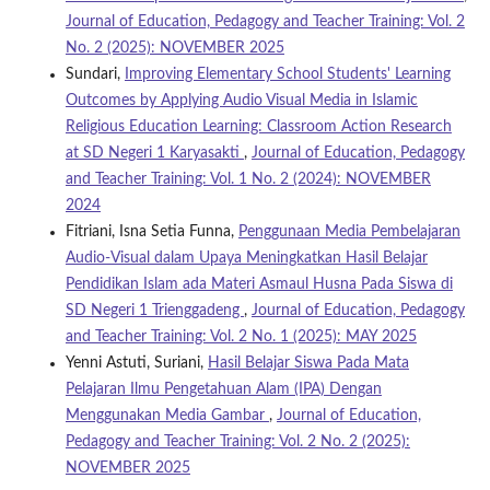
Journal of Education, Pedagogy and Teacher Training: Vol. 2
No. 2 (2025): NOVEMBER 2025
Sundari,
Improving Elementary School Students' Learning
Outcomes by Applying Audio Visual Media in Islamic
Religious Education Learning: Classroom Action Research
at SD Negeri 1 Karyasakti
,
Journal of Education, Pedagogy
and Teacher Training: Vol. 1 No. 2 (2024): NOVEMBER
2024
Fitriani, Isna Setia Funna,
Penggunaan Media Pembelajaran
Audio-Visual dalam Upaya Meningkatkan Hasil Belajar
Pendidikan Islam ada Materi Asmaul Husna Pada Siswa di
SD Negeri 1 Trienggadeng
,
Journal of Education, Pedagogy
and Teacher Training: Vol. 2 No. 1 (2025): MAY 2025
Yenni Astuti, Suriani,
Hasil Belajar Siswa Pada Mata
Pelajaran Ilmu Pengetahuan Alam (IPA) Dengan
Menggunakan Media Gambar
,
Journal of Education,
Pedagogy and Teacher Training: Vol. 2 No. 2 (2025):
NOVEMBER 2025