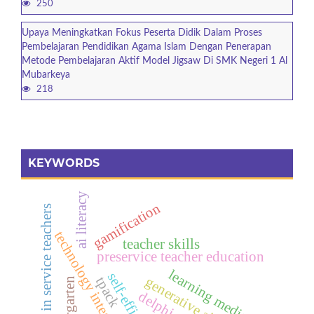
250
Upaya Meningkatkan Fokus Peserta Didik Dalam Proses
Pembelajaran Pendidikan Agama Islam Dengan Penerapan
Metode Pembelajaran Aktif Model Jigsaw Di SMK Negeri 1 Al
Mubarkeya
218
KEYWORDS
ai literacy
gamification
in service teachers
technology integration
teacher skills
preservice teacher education
learning media
self-efficacy
generative ai
tpack
kindergarten
delphi study