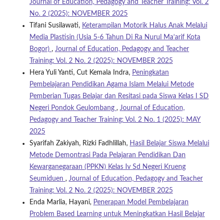
Journal of Education, Pedagogy and Teacher Training: Vol. 2
No. 2 (2025): NOVEMBER 2025
Tifani Susilawati,
Keterampilan Motorik Halus Anak Melalui
Media Plastisin (Usia 5-6 Tahun Di Ra Nurul Ma’arif Kota
Bogor)
,
Journal of Education, Pedagogy and Teacher
Training: Vol. 2 No. 2 (2025): NOVEMBER 2025
Hera Yuli Yanti, Cut Kemala Indra,
Peningkatan
Pembelajaran Pendidikan Agama Islam Melalui Metode
Pemberian Tugas Belajar dan Resitasi pada Siswa Kelas I SD
Negeri Pondok Geulombang
,
Journal of Education,
Pedagogy and Teacher Training: Vol. 2 No. 1 (2025): MAY
2025
Syarifah Zakiyah, Rizki Fadhlillah,
Hasil Belajar Siswa Melalui
Metode Demontrasi Pada Pelajaran Pendidikan Dan
Kewarganegaraan (PPKN) Kelas Iv Sd Negeri Krueng
Seumiduen
,
Journal of Education, Pedagogy and Teacher
Training: Vol. 2 No. 2 (2025): NOVEMBER 2025
Enda Marlia, Hayani,
Penerapan Model Pembelajaran
Problem Based Learning untuk Meningkatkan Hasil Belajar