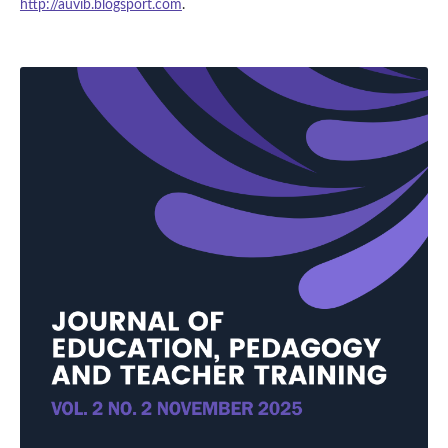
http://auvib.blogsport.com
.