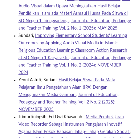
Audio-Visual dalam Upaya Meningkatkan Hasil Belajar
Pendidikan Islam ada Materi Asmaul Husna Pada Siswa di
SD Negeri 1 Trienggadeng
,
Journal of Education, Pedagogy
and Teacher Training: Vol. 2 No. 1 (2025): MAY 2025
Sundari,
Improving Elementary School Students' Learning
Outcomes by Applying Audio Visual Media in Islamic
Religious Education Learning: Classroom Action Research
at SD Negeri 1 Karyasakti
,
Journal of Education, Pedagogy
and Teacher Training: Vol. 1 No. 2 (2024): NOVEMBER
2024
Yenni Astuti, Suriani,
Hasil Belajar Siswa Pada Mata
Pelajaran Ilmu Pengetahuan Alam (IPA) Dengan
Menggunakan Media Gambar
,
Journal of Education,
Pedagogy and Teacher Training: Vol. 2 No. 2 (2025):
NOVEMBER 2025
Trimurtiningsih, Eri Dwi Khasanah ,
Media Pembelajaran
Video Recorder Sebagai Instrumen Pengajaran Inovatif
Agama Islam Pokok Bahasan Tahap- Tahap Gerakan Sholat
,