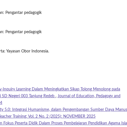
kan: Pengantar pedagogik
kan: Pengantar pedagogik
rta: Yayasan Obor Indonesia.
-Inquiry Learning Dalam Meningkatkan Sikap Tolong Menolong pada
di SD Negeri 003 Tanjung Redeb
,
Journal of Education, Pedagogy and
24
iety 5.0: Integrasi Humanisme, dalam Pengembangan Sumber Daya Manus
Teacher Training: Vol. 2 No. 2 (2025): NOVEMBER 2025
 Fokus Peserta Didik Dalam Proses Pembelajaran Pendidikan Agama Isl