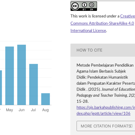
This work is licensed under a
Creative
Commons Attribution-ShareAlike 4.0
International License
.
HOW TO CITE
Metode Pembelajaran Pendidikan
Agama Islam Berbasis Subjek
Didik: Pendekatan Humanistik
dalam Penguatan Karakter Pesert
Didik . (2025).
Journal of Education
Pedagogy and Teacher Training
,
2
(2)
15-28.
https://ojs.barkahpublishing.com/i
dex.php/jeptt/article/view/106
MORE CITATION FORMATS