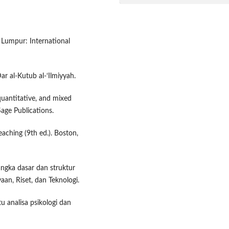
a Lumpur: International
Dar al-Kutub al-‘Ilmiyyah.
 quantitative, and mixed
age Publications.
eaching (9th ed.). Boston,
ngka dasar dan struktur
an, Riset, dan Teknologi.
u analisa psikologi dan