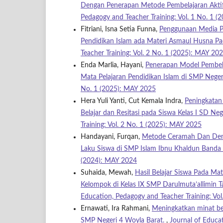
Dengan Penerapan Metode Pembelajaran Akti
Pedagogy and Teacher Training: Vol. 1 No. 1 
Fitriani, Isna Setia Funna,
Penggunaan Media Pe
Pendidikan Islam ada Materi Asmaul Husna Pa
Teacher Training: Vol. 2 No. 1 (2025): MAY 20
Enda Marlia, Hayani,
Penerapan Model Pembela
Mata Pelajaran Pendidikan Islam di SMP Nege
No. 1 (2025): MAY 2025
Hera Yuli Yanti, Cut Kemala Indra,
Peningkatan
Belajar dan Resitasi pada Siswa Kelas I SD 
Training: Vol. 2 No. 1 (2025): MAY 2025
Handayani, Furqan,
Metode Ceramah Dan Demo
Laku Siswa di SMP Islam Ibnu Khaldun Band
(2024): MAY 2024
Suhaida, Mewah,
Hasil Belajar Siswa Pada Ma
Kelompok di Kelas IX SMP Darulmuta’allimin
Education, Pedagogy and Teacher Training: V
Ernawati, Ira Rahmani,
Meningkatkan minat be
SMP Negeri 4 Woyla Barat.
,
Journal of Educa