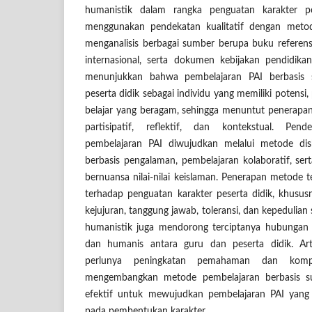
humanistik dalam rangka penguatan karakter pes
menggunakan pendekatan kualitatif dengan metod
menganalisis berbagai sumber berupa buku referensi,
internasional, serta dokumen kebijakan pendidikan
menunjukkan bahwa pembelajaran PAI berbasis 
peserta didik sebagai individu yang memiliki potens
belajar yang beragam, sehingga menuntut penerapa
partisipatif, reflektif, dan kontekstual. Pe
pembelajaran PAI diwujudkan melalui metode disku
berbasis pengalaman, pembelajaran kolaboratif, s
bernuansa nilai-nilai keislaman. Penerapan metode te
terhadap penguatan karakter peserta didik, khususn
kejujuran, tanggung jawab, toleransi, dan kepedulian s
humanistik juga mendorong terciptanya hubungan e
dan humanis antara guru dan peserta didik. Art
perlunya peningkatan pemahaman dan komp
mengembangkan metode pembelajaran berbasis sub
efektif untuk mewujudkan pembelajaran PAI yang
pada pembentukan karakter