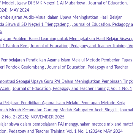
f Model Jigsaw Di SMK Negeri 1 Al Mubarkeya
,
Journal of Education,
(2024): MAY 2024
mbelajaran Audio-Visual dalam Upaya Meningkatkan Hasil Belajar
da Siswa di SD Negeri 1 Trienggadeng
,
Journal of Education, Pedagogy 
25
jaran Problem Based Learning untuk Meningkatkan Hasil Belajar Siswa 
ri 1 Panton Ree
,
Journal of Education, Pedagogy and Teacher Training: Vo
 Pembelajaran Pendidikan Agama Islam Melalui Metode Pemberian Tugas
Negeri Pondok Geulombang
,
Journal of Education, Pedagogy and Teacher
ntrasi Sebagai Upaya Guru PAI Dalam Meningkatkan Pembinaan Tingk
a Aceh
,
Journal of Education, Pedagogy and Teacher Training: Vol. 1 No. 1
ta Pelajaran Pendidikan Agama Islam Melalui Penerapan Metode Kerja
 Tanah Merah Kecamatan Gunung Meriah Kabupaten Aceh Singkil
,
Journal
ol. 2 No. 2 (2025): NOVEMBER 2025
lajar siswa dalam pembelajaran PAI menggunakan metode mix and match
tion, Pedagogy and Teacher Training: Vol. 1 No. 1 (2024): MAY 2024