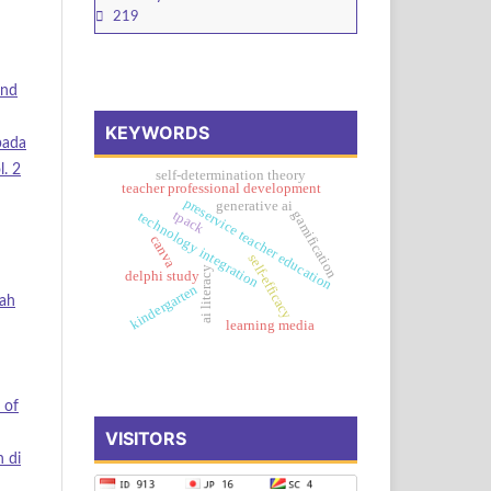
219
and
KEYWORDS
pada
l. 2
self-determination theory
teacher professional development
preservice teacher education
generative ai
tpack
gamification
technology integration
canva
self-efficacy
ai literacy
delphi study
kindergarten
ah
learning media
 of
VISITORS
 di