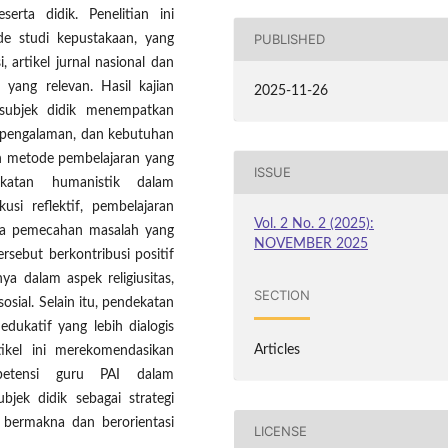
erta didik. Penelitian ini
PUBLISHED
e studi kepustakaan, yang
 artikel jurnal nasional dan
 yang relevan. Hasil kajian
2025-11-26
subjek didik menempatkan
i, pengalaman, dan kebutuhan
n metode pembelajaran yang
ISSUE
ndekatan humanistik dalam
si reflektif, pembelajaran
Vol. 2 No. 2 (2025):
erta pemecahan masalah yang
NOVEMBER 2025
rsebut berkontribusi positif
ya dalam aspek religiusitas,
SECTION
osial. Selain itu, pendekatan
dukatif yang lebih dialogis
Articles
ikel ini merekomendasikan
etensi guru PAI dalam
jek didik sebagai strategi
 bermakna dan berorientasi
LICENSE