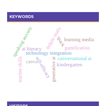
KEYWORDS
speaking anxiety
delphi study
tpack
learning media
gamification
ai literacy
technology integration
self-efficacy
conversational ai
teacher skills
generative ai
canva
kindergarten