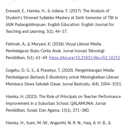
Erawadi, E., Hamka, H., & Juliana, F. (2017). The Analysis of
Student’s Stressed Syllables Mastery at Sixth Semester of TBI in
IAIN Padangsidimpuan. English Education: English Journal for
Teaching and Learning, 5(1), 44–57.
Fatimah, A., & Maryani, K. (2018). Visual Literasi Media
Pembelajaran Buku Cerita Anak. Jurnal Inovasi Teknologi
Pendidikan, 5(1), 61–69.
https://doi.org/10.21831/jitp.v5i1.16212
Gogahu, D. G. S., & Prasetyo, T. (2020). Pengembangan Media
Pembelajaran Berbasis E-Bookstory untuk Meningkatkan Literasi
Membaca Siswa Sekolah Dasar. Jurnal Basicedu, 4(4), 1004–1015.
Hamka, H. (2023). The Role of Principals on Teacher Performance
Improvement in a Suburban School. QALAMUNA: Jurnal
Pendidikan, Sosial, Dan Agama, 15(1), 371–380.
Hamka, H., Suen, M.-W., Anganthi, N. R. N., Haq, A. H. B., &