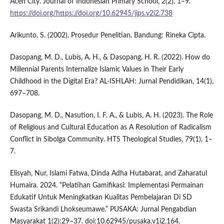
Aceh City. Journal of Indonesian Primary School, 2(2), 1–9.
https://doi.org/https://doi.org/10.62945/jips.v2i2.738
Arikunto, S. (2002). Prosedur Penelitian. Bandung: Rineka Cipta.
Dasopang, M. D., Lubis, A. H., & Dasopang, H. R. (2022). How do
Millennial Parents Internalize Islamic Values in Their Early
Childhood in the Digital Era? AL-ISHLAH: Jurnal Pendidikan, 14(1),
697–708.
Dasopang, M. D., Nasution, I. F. A., & Lubis, A. H. (2023). The Role
of Religious and Cultural Education as A Resolution of Radicalism
Conflict in Sibolga Community. HTS Theological Studies, 79(1), 1–
7.
Elisyah, Nur, Islami Fatwa, Dinda Adha Hutabarat, and Zaharatul
Humaira. 2024. “Pelatihan Gamifikasi: Implementasi Permainan
Edukatif Untuk Meningkatkan Kualitas Pembelajaran Di SD
Swasta Srikandi Lhokseumawe.” PUSAKA: Jurnal Pengabdian
Masyarakat 1(2):29–37. doi:10.62945/pusaka.v1i2.164.