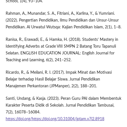
School, 1(4), 93–104.
Rahman, A., Munandar, S. A., Fitriani, A., Karlina, Y., & Yumriani.
(2022). Pengertian Pendidikan, Ilmu Pendidikan dan Unsur-Unsur
Pendidikan. Al Urwatul Wutsqa: Kajian Pendidikan Islam, 2(1), 1–8.
Ranisa, R., Erawadi, E., & Hamka, H. (2018). Students’ Mastery in
Identifying Adverbs at Grade VIII SMPN 2 Batang Toru Tapanuli
Selatan. ENGLISH EDUCATION JOURNAL: English Journal for
Teaching and Learning, 6(2), 241–252.
Ricardo, R., & Meilani, R. I. (2017). Impak Minat dan Motivasi
Belajar terhadap Hasil Belajar Siswa. Jurnal Pendidikan
Manajemen Perkantoran (JPManper), 2(2), 188–201.
Santi, Undang, & Kasja. (2023). Peran Guru PAI dalam Membentuk
Karakter Peserta Didik di Sekolah. Jurnal Pendidikan Tambusai,
7(2), 16078–16084.
https://doi.org/https://doi.org/10.31004/jptam.v7i2.8918