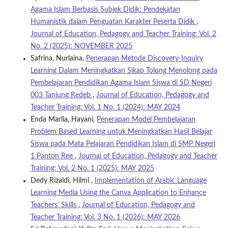
Agama Islam Berbasis Subjek Didik: Pendekatan
Humanistik dalam Penguatan Karakter Peserta Didik
,
Journal of Education, Pedagogy and Teacher Training: Vol. 2
No. 2 (2025): NOVEMBER 2025
Safrina, Nurlaina,
Penerapan Metode Discovery-Inquiry
Learning Dalam Meningkatkan Sikap Tolong Menolong pada
Pembelajaran Pendidikan Agama Islam Siswa di SD Negeri
003 Tanjung Redeb
,
Journal of Education, Pedagogy and
Teacher Training: Vol. 1 No. 1 (2024): MAY 2024
Enda Marlia, Hayani,
Penerapan Model Pembelajaran
Problem Based Learning untuk Meningkatkan Hasil Belajar
Siswa pada Mata Pelajaran Pendidikan Islam di SMP Negeri
1 Panton Ree
,
Journal of Education, Pedagogy and Teacher
Training: Vol. 2 No. 1 (2025): MAY 2025
Dedy Rizaldi, Hilmi ,
Implementation of Arabic Language
Learning Media Using the Canva Application to Enhance
Teachers’ Skills
,
Journal of Education, Pedagogy and
Teacher Training: Vol. 3 No. 1 (2026): MAY 2026