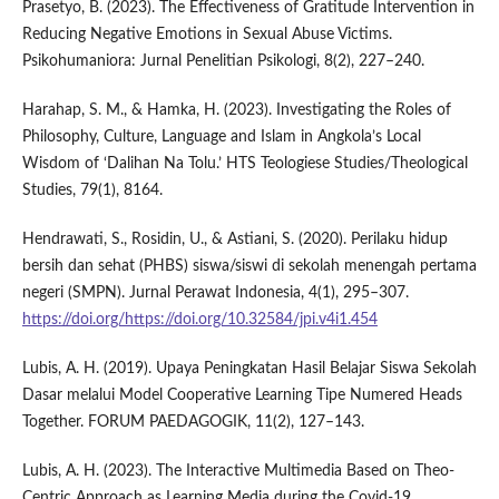
Prasetyo, B. (2023). The Effectiveness of Gratitude Intervention in
Reducing Negative Emotions in Sexual Abuse Victims.
Psikohumaniora: Jurnal Penelitian Psikologi, 8(2), 227–240.
Harahap, S. M., & Hamka, H. (2023). Investigating the Roles of
Philosophy, Culture, Language and Islam in Angkola’s Local
Wisdom of ‘Dalihan Na Tolu.’ HTS Teologiese Studies/Theological
Studies, 79(1), 8164.
Hendrawati, S., Rosidin, U., & Astiani, S. (2020). Perilaku hidup
bersih dan sehat (PHBS) siswa/siswi di sekolah menengah pertama
negeri (SMPN). Jurnal Perawat Indonesia, 4(1), 295–307.
https://doi.org/https://doi.org/10.32584/jpi.v4i1.454
Lubis, A. H. (2019). Upaya Peningkatan Hasil Belajar Siswa Sekolah
Dasar melalui Model Cooperative Learning Tipe Numered Heads
Together. FORUM PAEDAGOGIK, 11(2), 127–143.
Lubis, A. H. (2023). The Interactive Multimedia Based on Theo-
Centric Approach as Learning Media during the Covid-19