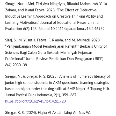
Sinaga, Nurul Afni, Fitri Ayu Ningtiyas, Rifaatul Mahmuzah, Yulia
Zahara, and Islami Fatwa. 2023. “The Effect of Deductive-
Inductive Learning Approach on Creative Thinking Ability and
Learning Motivation.” Journal of Educational Research and
Evaluation 6(2):123–34. doi:10.24114/paradikma.v16i2.46952.
Siraj, S., M. Yusuf, I. Fatwa, F. Rianda, and M. Mulyadi. 2023.
“Pengembangan Model Pembelajaran Reflektif Berbasis Unity of
Sciences Bagi Calon Guru Sekolah Menengah Kejuruan
Profesional.” Jurnal Review Pendidikan Dan Pengajaran (JRPP)
6(4):2030–38.
Siregar, N., & Siregar, R. S. (2025). Analysis of numeracy literacy of
junior high school students in AKM questions: Learning strategies
based on higher order thinking skills at SMP Negeri 5 Tapung Hilir.
Jurnal Profesi Guru Indonesia, 2(1), 359–367.
https://doi.org/10.62945/jpgi.v2i1.720
Siregar, R. S. (2024). Fiqhu Al-Akbār: Taḥqī An-Naṣ Wa