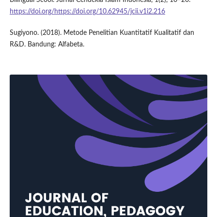
https://doi.org/https://doi.org/10.62945/jcii.v1i2.216
Sugiyono. (2018). Metode Penelitian Kuantitatif Kualitatif dan
R&D. Bandung: Alfabeta.