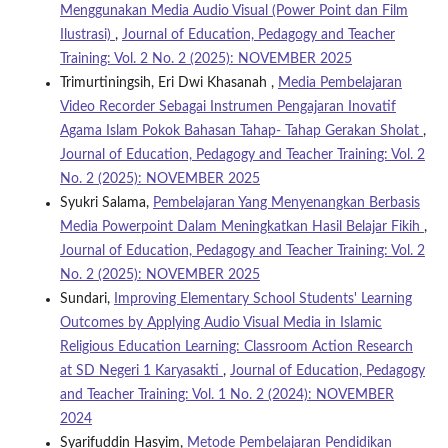
Menggunakan Media Audio Visual (Power Point dan Film
Ilustrasi)
,
Journal of Education, Pedagogy and Teacher
Training: Vol. 2 No. 2 (2025): NOVEMBER 2025
Trimurtiningsih, Eri Dwi Khasanah ,
Media Pembelajaran
Video Recorder Sebagai Instrumen Pengajaran Inovatif
Agama Islam Pokok Bahasan Tahap- Tahap Gerakan Sholat
,
Journal of Education, Pedagogy and Teacher Training: Vol. 2
No. 2 (2025): NOVEMBER 2025
Syukri Salama,
Pembelajaran Yang Menyenangkan Berbasis
Media Powerpoint Dalam Meningkatkan Hasil Belajar Fikih
,
Journal of Education, Pedagogy and Teacher Training: Vol. 2
No. 2 (2025): NOVEMBER 2025
Sundari,
Improving Elementary School Students' Learning
Outcomes by Applying Audio Visual Media in Islamic
Religious Education Learning: Classroom Action Research
at SD Negeri 1 Karyasakti
,
Journal of Education, Pedagogy
and Teacher Training: Vol. 1 No. 2 (2024): NOVEMBER
2024
Syarifuddin Hasyim,
Metode Pembelajaran Pendidikan