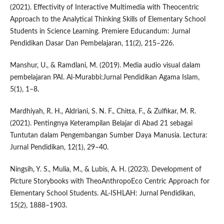
(2021). Effectivity of Interactive Multimedia with Theocentric
Approach to the Analytical Thinking Skills of Elementary School
Students in Science Learning. Premiere Educandum: Jurnal
Pendidikan Dasar Dan Pembelajaran, 11(2), 215–226.
Manshur, U., & Ramdlani, M. (2019). Media audio visual dalam
pembelajaran PAI. Al-Murabbi:Jurnal Pendidikan Agama Islam,
5(1), 1–8.
Mardhiyah, R. H., Aldriani, S. N. F., Chitta, F., & Zulfikar, M. R.
(2021). Pentingnya Keterampilan Belajar di Abad 21 sebagai
Tuntutan dalam Pengembangan Sumber Daya Manusia. Lectura:
Jurnal Pendidikan, 12(1), 29–40.
Ningsih, Y. S., Mulia, M., & Lubis, A. H. (2023). Development of
Picture Storybooks with TheoAnthropoEco Centric Approach for
Elementary School Students. AL-ISHLAH: Jurnal Pendidikan,
15(2), 1888–1903.