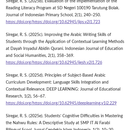
Siregar, R. S. (2025b). Evaluation of the Implementation of the
Reading Literacy Program at SD Negeri 100190 Tarutung Bolak.
Journal of Indonesian Primary School, 2(1), 240–250.
https://doi.org/https://doi.org/10.62945/jips.v2i1.723
Siregar, R. S. (2025c). Improving the Arabic Writing Skills of
Students through the Application of Contextual Learning Methods
at Dayah Irsyadul Abidin Qurani. Indonesian Journal of Education
and Social Humanities, 2(1), 358–369.
https://doi.org/https://doi.org/10.62945/ijesh.v2i1.726
Siregar, R. S. (2025d). Principles of Subject-Based Arabic
Curriculum Development: Language Skills Integration and
Contextual Relevance. DEEP LEARNING: Journal of Educational
Research, 1(2), 56–67.
https://doi.org/https://doi.org/10.62945/deeplearning.v1i2.229
Siregar, R. S. (2025e). Students’ Cognitive Difficulties in Mastering
the Nahwu Rules: A Descriptive Study at SMP IT Al Farabi
Bilingual Scool. Jurnal Cendekia Islam Indonesia, 1(2), 10–20.