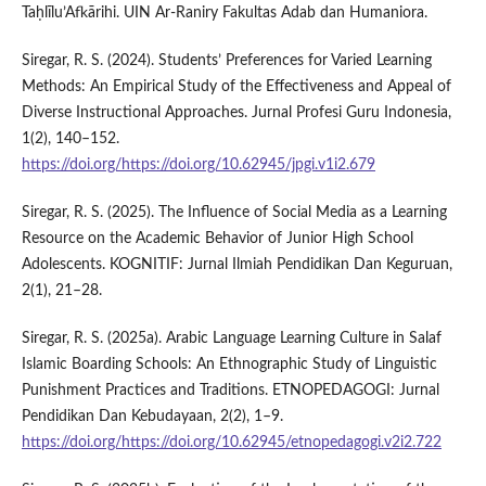
Taḥlīlu’Afkārihi. UIN Ar-Raniry Fakultas Adab dan Humaniora.
Siregar, R. S. (2024). Students’ Preferences for Varied Learning
Methods: An Empirical Study of the Effectiveness and Appeal of
Diverse Instructional Approaches. Jurnal Profesi Guru Indonesia,
1(2), 140–152.
https://doi.org/https://doi.org/10.62945/jpgi.v1i2.679
Siregar, R. S. (2025). The Influence of Social Media as a Learning
Resource on the Academic Behavior of Junior High School
Adolescents. KOGNITIF: Jurnal Ilmiah Pendidikan Dan Keguruan,
2(1), 21–28.
Siregar, R. S. (2025a). Arabic Language Learning Culture in Salaf
Islamic Boarding Schools: An Ethnographic Study of Linguistic
Punishment Practices and Traditions. ETNOPEDAGOGI: Jurnal
Pendidikan Dan Kebudayaan, 2(2), 1–9.
https://doi.org/https://doi.org/10.62945/etnopedagogi.v2i2.722