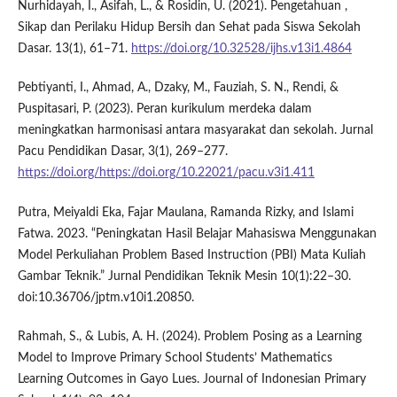
Nurhidayah, I., Asifah, L., & Rosidin, U. (2021). Pengetahuan ,
Sikap dan Perilaku Hidup Bersih dan Sehat pada Siswa Sekolah
Dasar. 13(1), 61–71.
https://doi.org/10.32528/ijhs.v13i1.4864
Pebtiyanti, I., Ahmad, A., Dzaky, M., Fauziah, S. N., Rendi, &
Puspitasari, P. (2023). Peran kurikulum merdeka dalam
meningkatkan harmonisasi antara masyarakat dan sekolah. Jurnal
Pacu Pendidikan Dasar, 3(1), 269–277.
https://doi.org/https://doi.org/10.22021/pacu.v3i1.411
Putra, Meiyaldi Eka, Fajar Maulana, Ramanda Rizky, and Islami
Fatwa. 2023. “Peningkatan Hasil Belajar Mahasiswa Menggunakan
Model Perkuliahan Problem Based Instruction (PBI) Mata Kuliah
Gambar Teknik.” Jurnal Pendidikan Teknik Mesin 10(1):22–30.
doi:10.36706/jptm.v10i1.20850.
Rahmah, S., & Lubis, A. H. (2024). Problem Posing as a Learning
Model to Improve Primary School Students’ Mathematics
Learning Outcomes in Gayo Lues. Journal of Indonesian Primary