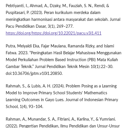
Pebtiyanti, I., Ahmad, A., Dzaky, M., Fauziah, S. N., Rendi, &
Puspitasari, P. (2023). Peran kurikulum merdeka dalam
meningkatkan harmonisasi antara masyarakat dan sekolah. Jurnal
Pacu Pendidikan Dasar, 3(1), 269–277.
https://doi.org/https://doi.org/10.22021/pacu.v3i1.411
Putra, Meiyaldi Eka, Fajar Maulana, Ramanda Rizky, and Islami
Fatwa. 2023. “Peningkatan Hasil Belajar Mahasiswa Menggunakan
Model Perkuliahan Problem Based Instruction (PBI) Mata Kuliah
Gambar Teknik.” Jurnal Pendidikan Teknik Mesin 10(1):22–30.
doi:10.36706/jptm.v10i1.20850.
Rahmah, S., & Lubis, A. H. (2024). Problem Posing as a Learning
Model to Improve Primary School Students’ Mathematics
Learning Outcomes in Gayo Lues. Journal of Indonesian Primary
School, 1(4), 93–104.
Rahman, A., Munandar, S. A., Fitriani, A., Karlina, Y., & Yumriani.
(2022). Pengertian Pendidikan, Ilmu Pendidikan dan Unsur-Unsur