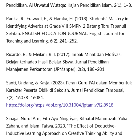
Pendidikan. Al Urwatul Wutsqa: Kajian Pendidikan Islam, 2(1), 1–8.
Ranisa, R., Erawadi, E., & Hamka, H. (2018). Students’ Mastery in
Identifying Adverbs at Grade VIII SMPN 2 Batang Toru Tapanuli
Selatan. ENGLISH EDUCATION JOURNAL: English Journal for
Teaching and Learning, 6(2), 241–252.
Ricardo, R., & Meilani, R. I. (2017). Impak Minat dan Motivasi
Belajar terhadap Hasil Belajar Siswa. Jurnal Pendidikan
Manajemen Perkantoran (JPManper), 2(2), 188–201.
Santi, Undang, & Kasja. (2023). Peran Guru PAI dalam Membentuk
Karakter Peserta Didik di Sekolah. Jurnal Pendidikan Tambusai,
7(2), 16078–16084.
https://doi.org/https://doi.org/10.31004/jptam.v7i2.8918
Sinaga, Nurul Afni, Fitri Ayu Ningtiyas, Rifaatul Mahmuzah, Yulia
Zahara, and Islami Fatwa. 2023. “The Effect of Deductive-
Inductive Learning Approach on Creative Thinking Ability and