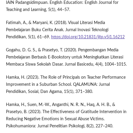
IAIN Padangsidimpuan. English Education: English Journal for
Teaching and Learning, 5(1), 44–57.
Fatimah, A., & Maryani, K. (2018). Visual Literasi Media
Pembelajaran Buku Cerita Anak. Jurnal Inovasi Teknologi
Pendidikan, 5(1), 61–69.
https://doi.org/10.21831/jitp.v5i1.16212
Gogahu, D. G. S., & Prasetyo, T. (2020). Pengembangan Media
Pembelajaran Berbasis E-Bookstory untuk Meningkatkan Literasi
Membaca Siswa Sekolah Dasar. Jurnal Basicedu, 4(4), 1004–1015.
Hamka, H. (2023). The Role of Principals on Teacher Performance
Improvement in a Suburban School. QALAMUNA: Jurnal
Pendidikan, Sosial, Dan Agama, 15(1), 371–380.
Hamka, H., Suen, M.-W., Anganthi, N. R. N., Haq, A. H. B., &
Prasetyo, B. (2023). The Effectiveness of Gratitude Intervention in
Reducing Negative Emotions in Sexual Abuse Victims.
Psikohumaniora: Jurnal Penelitian Psikologi, 8(2), 227–240.