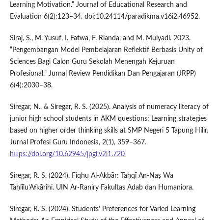
Learning Motivation.” Journal of Educational Research and
Evaluation 6(2):123–34. doi:10.24114/paradikma.v16i2.46952.
Siraj, S., M. Yusuf, I. Fatwa, F. Rianda, and M. Mulyadi. 2023.
“Pengembangan Model Pembelajaran Reflektif Berbasis Unity of
Sciences Bagi Calon Guru Sekolah Menengah Kejuruan
Profesional.” Jurnal Review Pendidikan Dan Pengajaran (JRPP)
6(4):2030–38.
Siregar, N., & Siregar, R. S. (2025). Analysis of numeracy literacy of
junior high school students in AKM questions: Learning strategies
based on higher order thinking skills at SMP Negeri 5 Tapung Hilir.
Jurnal Profesi Guru Indonesia, 2(1), 359–367.
https://doi.org/10.62945/jpgi.v2i1.720
Siregar, R. S. (2024). Fiqhu Al-Akbār: Taḥqī An-Naṣ Wa
Taḥlīlu’Afkārihi. UIN Ar-Raniry Fakultas Adab dan Humaniora.
Siregar, R. S. (2024). Students’ Preferences for Varied Learning