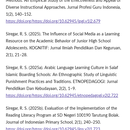
Methods: An Empirical Study of the Effectiveness and Appeal of
Diverse Instructional Approaches. Jurnal Profesi Guru Indonesia,
1(2), 140–152.
https://doi.org/https://doi.org/10.62945/jpgi.v1i2.679
Siregar, R. S. (2025). The Influence of Social Media as a Learning
Resource on the Academic Behavior of Junior High School
Adolescents. KOGNITIF: Jurnal Ilmiah Pendidikan Dan Keguruan,
2(1), 21–28.
Siregar, R. S. (2025a). Arabic Language Learning Culture in Salaf
Islamic Boarding Schools: An Ethnographic Study of Linguistic
Punishment Practices and Traditions. ETNOPEDAGOGI: Jurnal
Pendidikan Dan Kebudayaan, 2(2), 1–9.
https://doi.org/https://doi.org/10.62945/etnopedagogi.v2i2.722
Siregar, R. S. (2025b). Evaluation of the Implementation of the
Reading Literacy Program at SD Negeri 100190 Tarutung Bolak.
Journal of Indonesian Primary School, 2(1), 240–250.
https://doi.org/https://doi.org/10.62945/jips.v2i1.723