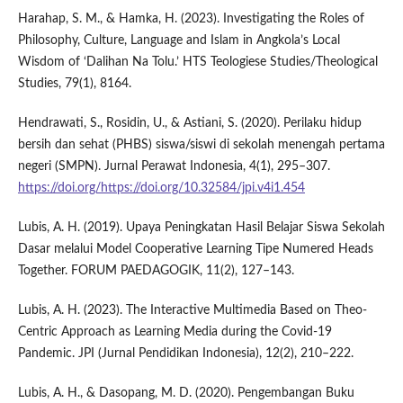
Harahap, S. M., & Hamka, H. (2023). Investigating the Roles of
Philosophy, Culture, Language and Islam in Angkola’s Local
Wisdom of ‘Dalihan Na Tolu.’ HTS Teologiese Studies/Theological
Studies, 79(1), 8164.
Hendrawati, S., Rosidin, U., & Astiani, S. (2020). Perilaku hidup
bersih dan sehat (PHBS) siswa/siswi di sekolah menengah pertama
negeri (SMPN). Jurnal Perawat Indonesia, 4(1), 295–307.
https://doi.org/https://doi.org/10.32584/jpi.v4i1.454
Lubis, A. H. (2019). Upaya Peningkatan Hasil Belajar Siswa Sekolah
Dasar melalui Model Cooperative Learning Tipe Numered Heads
Together. FORUM PAEDAGOGIK, 11(2), 127–143.
Lubis, A. H. (2023). The Interactive Multimedia Based on Theo-
Centric Approach as Learning Media during the Covid-19
Pandemic. JPI (Jurnal Pendidikan Indonesia), 12(2), 210–222.
Lubis, A. H., & Dasopang, M. D. (2020). Pengembangan Buku