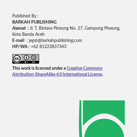
Published By :
BARKAH PUBLISHING
Alamat :
Jl. T. Bintara Pineung No. 27, Gampong Pineung,
Kota Banda Aceh
E-mail :
jeptt@barkahpublishing.com
HP/WA :
+62
81223837343
This work is licensed under a
Creative Commons
Attribution-ShareAlike 4.0 International License
.