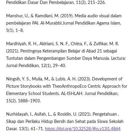
Pendidikan Dasar Dan Pembelajaran, 11(2), 215–226.
Manshur, U., & Ramdlani, M. (2019). Media audio visual dalam
pembelajaran PAI. Al-Murabbi:Jurnal Pendidikan Agama Islam,
5(1), 1–8.
Mardhiyah, R. H., Aldriani, S. N. F., Chitta, F., & Zulfikar, M. R.
(2021). Pentingnya Keterampilan Belajar di Abad 21 sebagai
Tuntutan dalam Pengembangan Sumber Daya Manusia. Lectura:
Jurnal Pendidikan, 12(1), 29–40.
Ningsih, Y. S., Mulia, M., & Lubis, A. H. (2023). Development of
Picture Storybooks with TheoAnthropoEco Centric Approach for
Elementary School Students. AL-ISHLAH: Jurnal Pendidikan,
15(2), 1888–1903.
Nurhidayah, I., Asifah, L., & Rosidin, U. (2021). Pengetahuan ,
Sikap dan Perilaku Hidup Bersih dan Sehat pada Siswa Sekolah
Dasar. 13(1), 61–71.
https://doi.org/10.32528/ijhs.v13i1.4864