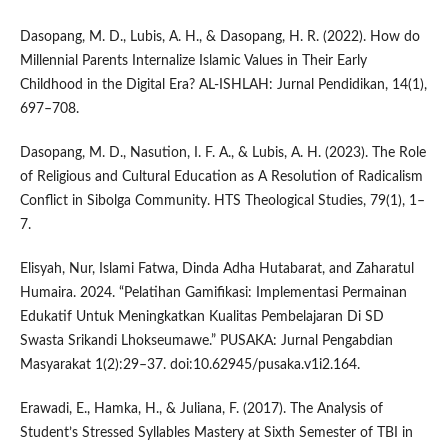
Dasopang, M. D., Lubis, A. H., & Dasopang, H. R. (2022). How do
Millennial Parents Internalize Islamic Values in Their Early
Childhood in the Digital Era? AL-ISHLAH: Jurnal Pendidikan, 14(1),
697–708.
Dasopang, M. D., Nasution, I. F. A., & Lubis, A. H. (2023). The Role
of Religious and Cultural Education as A Resolution of Radicalism
Conflict in Sibolga Community. HTS Theological Studies, 79(1), 1–
7.
Elisyah, Nur, Islami Fatwa, Dinda Adha Hutabarat, and Zaharatul
Humaira. 2024. “Pelatihan Gamifikasi: Implementasi Permainan
Edukatif Untuk Meningkatkan Kualitas Pembelajaran Di SD
Swasta Srikandi Lhokseumawe.” PUSAKA: Jurnal Pengabdian
Masyarakat 1(2):29–37. doi:10.62945/pusaka.v1i2.164.
Erawadi, E., Hamka, H., & Juliana, F. (2017). The Analysis of
Student’s Stressed Syllables Mastery at Sixth Semester of TBI in