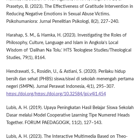
Prasetyo, B. (2023). The Effectiveness of Gratitude Intervention in
Reducing Negative Emotions in Sexual Abuse Victims.
Psikohumaniora: Jurnal Penelitian Psikologi, 8(2), 227–240.
Harahap, S. M., & Hamka, H. (2023). Investigating the Roles of
Philosophy, Culture, Language and Islam in Angkola’s Local
Wisdom of ‘Dalihan Na Tolu.’ HTS Teologiese Studies/Theological
Studies, 79(1), 8164.
Hendrawati, S., Rosidin, U., & Astiani, S. (2020). Perilaku hidup
bersih dan sehat (PHBS) siswa/siswi di sekolah menengah pertama
negeri (SMPN). Jurnal Perawat Indonesia, 4(1), 295–307.
https://doi.org/https://doi.org/10.32584/jpi.v4i1.454
Lubis, A. H. (2019). Upaya Peningkatan Hasil Belajar Siswa Sekolah
Dasar melalui Model Cooperative Learning Tipe Numered Heads
Together. FORUM PAEDAGOGIK, 11(2), 127–143.
Lubis, A. H. (2023). The Interactive Multimedia Based on Theo-