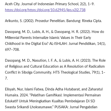
Aceh City. Journal of Indonesian Primary School, 2(2), 1–9.
https://doi.org/https://doi.org/10.62945/jips.v2i2.738
Arikunto, S. (2002). Prosedur Penelitian. Bandung: Rineka Cipta.
Dasopang, M. D., Lubis, A. H., & Dasopang, H. R. (2022). How do
Millennial Parents Internalize Islamic Values in Their Early
Childhood in the Digital Era? AL-ISHLAH: Jurnal Pendidikan, 14(1),
697–708.
Dasopang, M. D., Nasution, I. F. A., & Lubis, A. H. (2023). The Role
of Religious and Cultural Education as A Resolution of Radicalism
Conflict in Sibolga Community. HTS Theological Studies, 79(1), 1–
7.
Elisyah, Nur, Islami Fatwa, Dinda Adha Hutabarat, and Zaharatul
Humaira. 2024. “Pelatihan Gamifikasi: Implementasi Permainan
Edukatif Untuk Meningkatkan Kualitas Pembelajaran Di SD
Swasta Srikandi Lhokseumawe.” PUSAKA: Jurnal Pengabdian