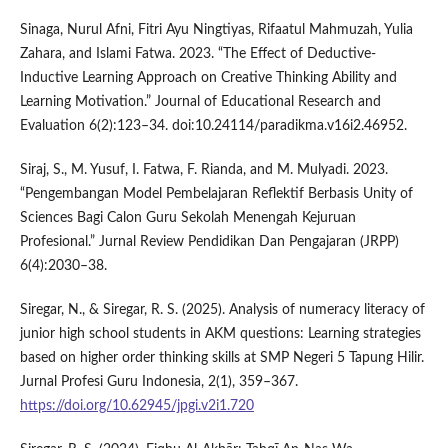
Sinaga, Nurul Afni, Fitri Ayu Ningtiyas, Rifaatul Mahmuzah, Yulia
Zahara, and Islami Fatwa. 2023. “The Effect of Deductive-
Inductive Learning Approach on Creative Thinking Ability and
Learning Motivation.” Journal of Educational Research and
Evaluation 6(2):123–34. doi:10.24114/paradikma.v16i2.46952.
Siraj, S., M. Yusuf, I. Fatwa, F. Rianda, and M. Mulyadi. 2023.
“Pengembangan Model Pembelajaran Reflektif Berbasis Unity of
Sciences Bagi Calon Guru Sekolah Menengah Kejuruan
Profesional.” Jurnal Review Pendidikan Dan Pengajaran (JRPP)
6(4):2030–38.
Siregar, N., & Siregar, R. S. (2025). Analysis of numeracy literacy of
junior high school students in AKM questions: Learning strategies
based on higher order thinking skills at SMP Negeri 5 Tapung Hilir.
Jurnal Profesi Guru Indonesia, 2(1), 359–367.
https://doi.org/10.62945/jpgi.v2i1.720