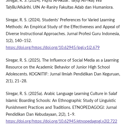
Siregar, R. S. (2024). Fiqhu Al-Akbār: Taḥqī An-Naṣ Wa
Taḥlīlu’Afkārihi. UIN Ar-Raniry Fakultas Adab dan Humaniora.
Siregar, R. S. (2024). Students’ Preferences for Varied Learning
Methods: An Empirical Study of the Effectiveness and Appeal of
Diverse Instructional Approaches. Jurnal Profesi Guru Indonesia,
1(2), 140–152.
https://doi.org/https://doi.org/10.62945/jpgi.v1i2.679
Siregar, R. S. (2025). The Influence of Social Media as a Learning
Resource on the Academic Behavior of Junior High School
Adolescents. KOGNITIF: Jurnal Ilmiah Pendidikan Dan Keguruan,
2(1), 21–28.
Siregar, R. S. (2025a). Arabic Language Learning Culture in Salaf
Islamic Boarding Schools: An Ethnographic Study of Linguistic
Punishment Practices and Traditions. ETNOPEDAGOGI: Jurnal
Pendidikan Dan Kebudayaan, 2(2), 1–9.
https://doi.org/https://doi.org/10.62945/etnopedagogi.v2i2.722