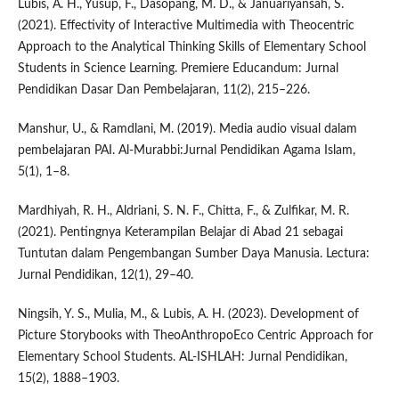
Lubis, A. H., Yusup, F., Dasopang, M. D., & Januariyansah, S.
(2021). Effectivity of Interactive Multimedia with Theocentric
Approach to the Analytical Thinking Skills of Elementary School
Students in Science Learning. Premiere Educandum: Jurnal
Pendidikan Dasar Dan Pembelajaran, 11(2), 215–226.
Manshur, U., & Ramdlani, M. (2019). Media audio visual dalam
pembelajaran PAI. Al-Murabbi:Jurnal Pendidikan Agama Islam,
5(1), 1–8.
Mardhiyah, R. H., Aldriani, S. N. F., Chitta, F., & Zulfikar, M. R.
(2021). Pentingnya Keterampilan Belajar di Abad 21 sebagai
Tuntutan dalam Pengembangan Sumber Daya Manusia. Lectura:
Jurnal Pendidikan, 12(1), 29–40.
Ningsih, Y. S., Mulia, M., & Lubis, A. H. (2023). Development of
Picture Storybooks with TheoAnthropoEco Centric Approach for
Elementary School Students. AL-ISHLAH: Jurnal Pendidikan,
15(2), 1888–1903.