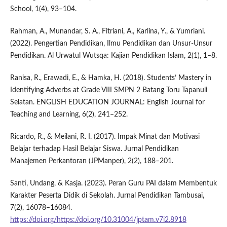
School, 1(4), 93–104.
Rahman, A., Munandar, S. A., Fitriani, A., Karlina, Y., & Yumriani.
(2022). Pengertian Pendidikan, Ilmu Pendidikan dan Unsur-Unsur
Pendidikan. Al Urwatul Wutsqa: Kajian Pendidikan Islam, 2(1), 1–8.
Ranisa, R., Erawadi, E., & Hamka, H. (2018). Students’ Mastery in
Identifying Adverbs at Grade VIII SMPN 2 Batang Toru Tapanuli
Selatan. ENGLISH EDUCATION JOURNAL: English Journal for
Teaching and Learning, 6(2), 241–252.
Ricardo, R., & Meilani, R. I. (2017). Impak Minat dan Motivasi
Belajar terhadap Hasil Belajar Siswa. Jurnal Pendidikan
Manajemen Perkantoran (JPManper), 2(2), 188–201.
Santi, Undang, & Kasja. (2023). Peran Guru PAI dalam Membentuk
Karakter Peserta Didik di Sekolah. Jurnal Pendidikan Tambusai,
7(2), 16078–16084.
https://doi.org/https://doi.org/10.31004/jptam.v7i2.8918