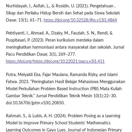
Nurhidayah, I., Asifah, L., & Rosidin, U. (2021). Pengetahuan ,
Sikap dan Perilaku Hidup Bersih dan Sehat pada Siswa Sekolah
Dasar. 13(1), 61–71.
https://doi.org/10.32528/ijhs.v13i1.4864
Pebtiyanti, I., Ahmad, A., Dzaky, M., Fauziah, S. N., Rendi, &
Puspitasari, P. (2023). Peran kurikulum merdeka dalam
meningkatkan harmonisasi antara masyarakat dan sekolah. Jurnal
Pacu Pendidikan Dasar, 3(1), 269–277.
https://doi.org/https://doi.org/10.22021/pacu.v3i1.411
Putra, Meiyaldi Eka, Fajar Maulana, Ramanda Rizky, and Islami
Fatwa. 2023. “Peningkatan Hasil Belajar Mahasiswa Menggunakan
Model Perkuliahan Problem Based Instruction (PBI) Mata Kuliah
Gambar Teknik.” Jurnal Pendidikan Teknik Mesin 10(1):22–30.
doi:10.36706/jptm.v10i1.20850.
Rahmah, S., & Lubis, A. H. (2024). Problem Posing as a Learning
Model to Improve Primary School Students’ Mathematics
Learning Outcomes in Gayo Lues. Journal of Indonesian Primary