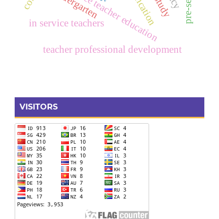
preservice teacher education
gamification
kindergarten
in service teachers
teacher professional development
VISITORS