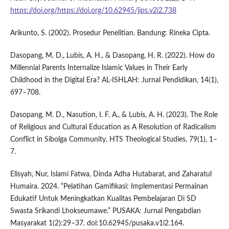
https://doi.org/https://doi.org/10.62945/jips.v2i2.738
Arikunto, S. (2002). Prosedur Penelitian. Bandung: Rineka Cipta.
Dasopang, M. D., Lubis, A. H., & Dasopang, H. R. (2022). How do
Millennial Parents Internalize Islamic Values in Their Early
Childhood in the Digital Era? AL-ISHLAH: Jurnal Pendidikan, 14(1),
697–708.
Dasopang, M. D., Nasution, I. F. A., & Lubis, A. H. (2023). The Role
of Religious and Cultural Education as A Resolution of Radicalism
Conflict in Sibolga Community. HTS Theological Studies, 79(1), 1–
7.
Elisyah, Nur, Islami Fatwa, Dinda Adha Hutabarat, and Zaharatul
Humaira. 2024. “Pelatihan Gamifikasi: Implementasi Permainan
Edukatif Untuk Meningkatkan Kualitas Pembelajaran Di SD
Swasta Srikandi Lhokseumawe.” PUSAKA: Jurnal Pengabdian
Masyarakat 1(2):29–37. doi:10.62945/pusaka.v1i2.164.