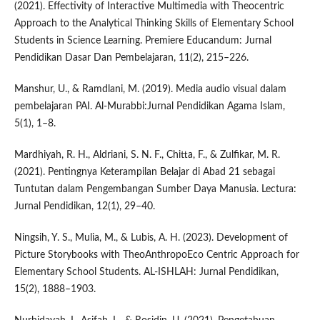
(2021). Effectivity of Interactive Multimedia with Theocentric
Approach to the Analytical Thinking Skills of Elementary School
Students in Science Learning. Premiere Educandum: Jurnal
Pendidikan Dasar Dan Pembelajaran, 11(2), 215–226.
Manshur, U., & Ramdlani, M. (2019). Media audio visual dalam
pembelajaran PAI. Al-Murabbi:Jurnal Pendidikan Agama Islam,
5(1), 1–8.
Mardhiyah, R. H., Aldriani, S. N. F., Chitta, F., & Zulfikar, M. R.
(2021). Pentingnya Keterampilan Belajar di Abad 21 sebagai
Tuntutan dalam Pengembangan Sumber Daya Manusia. Lectura:
Jurnal Pendidikan, 12(1), 29–40.
Ningsih, Y. S., Mulia, M., & Lubis, A. H. (2023). Development of
Picture Storybooks with TheoAnthropoEco Centric Approach for
Elementary School Students. AL-ISHLAH: Jurnal Pendidikan,
15(2), 1888–1903.