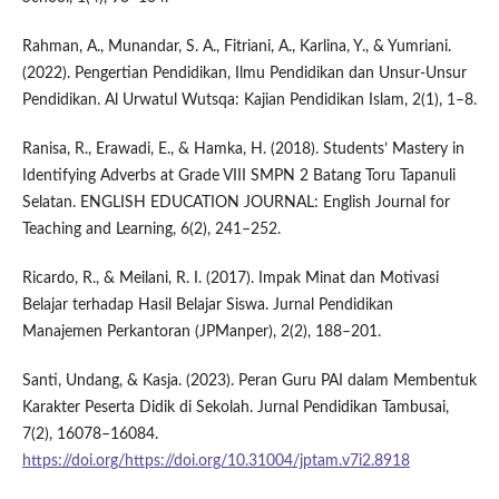
Rahman, A., Munandar, S. A., Fitriani, A., Karlina, Y., & Yumriani.
(2022). Pengertian Pendidikan, Ilmu Pendidikan dan Unsur-Unsur
Pendidikan. Al Urwatul Wutsqa: Kajian Pendidikan Islam, 2(1), 1–8.
Ranisa, R., Erawadi, E., & Hamka, H. (2018). Students’ Mastery in
Identifying Adverbs at Grade VIII SMPN 2 Batang Toru Tapanuli
Selatan. ENGLISH EDUCATION JOURNAL: English Journal for
Teaching and Learning, 6(2), 241–252.
Ricardo, R., & Meilani, R. I. (2017). Impak Minat dan Motivasi
Belajar terhadap Hasil Belajar Siswa. Jurnal Pendidikan
Manajemen Perkantoran (JPManper), 2(2), 188–201.
Santi, Undang, & Kasja. (2023). Peran Guru PAI dalam Membentuk
Karakter Peserta Didik di Sekolah. Jurnal Pendidikan Tambusai,
7(2), 16078–16084.
https://doi.org/https://doi.org/10.31004/jptam.v7i2.8918