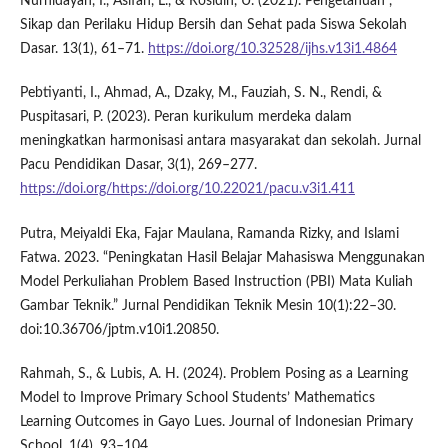
Nurhidayah, I., Asifah, L., & Rosidin, U. (2021). Pengetahuan ,
Sikap dan Perilaku Hidup Bersih dan Sehat pada Siswa Sekolah
Dasar. 13(1), 61–71.
https://doi.org/10.32528/ijhs.v13i1.4864
Pebtiyanti, I., Ahmad, A., Dzaky, M., Fauziah, S. N., Rendi, &
Puspitasari, P. (2023). Peran kurikulum merdeka dalam
meningkatkan harmonisasi antara masyarakat dan sekolah. Jurnal
Pacu Pendidikan Dasar, 3(1), 269–277.
https://doi.org/https://doi.org/10.22021/pacu.v3i1.411
Putra, Meiyaldi Eka, Fajar Maulana, Ramanda Rizky, and Islami
Fatwa. 2023. “Peningkatan Hasil Belajar Mahasiswa Menggunakan
Model Perkuliahan Problem Based Instruction (PBI) Mata Kuliah
Gambar Teknik.” Jurnal Pendidikan Teknik Mesin 10(1):22–30.
doi:10.36706/jptm.v10i1.20850.
Rahmah, S., & Lubis, A. H. (2024). Problem Posing as a Learning
Model to Improve Primary School Students’ Mathematics
Learning Outcomes in Gayo Lues. Journal of Indonesian Primary
School, 1(4), 93–104.