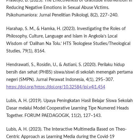
Prasetyo, B. (2023). The Effectiveness of Gratitude Intervention in
Reducing Negative Emotions in Sexual Abuse Victims.
Psikohumaniora: Jurnal Penelitian Psikologi, 8(2), 227–240.
Harahap, S. M., & Hamka, H. (2023). Investigating the Roles of
Philosophy, Culture, Language and Islam in Angkola’s Local
Wisdom of ‘Dalihan Na Tolu.’ HTS Teologiese Studies/Theological
Studies, 79(1), 8164.
Hendrawati, S., Rosidin, U., & Astiani, S. (2020). Perilaku hidup
bersih dan sehat (PHBS) siswa/siswi di sekolah menengah pertama
negeri (SMPN). Jurnal Perawat Indonesia, 4(1), 295–307.
https://doi.org/https://doi.org/10.32584/jpi.v4i1.454
Lubis, A. H. (2019). Upaya Peningkatan Hasil Belajar Siswa Sekolah
Dasar melalui Model Cooperative Learning Tipe Numered Heads
Together. FORUM PAEDAGOGIK, 11(2), 127–143.
Lubis, A. H. (2023). The Interactive Multimedia Based on Theo-
Centric Approach as Learning Media during the Covid-19