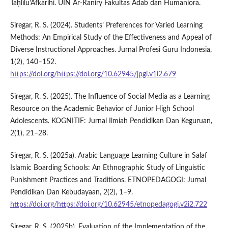
Taḥlīlu’Afkārihi. UIN Ar-Raniry Fakultas Adab dan Humaniora.
Siregar, R. S. (2024). Students’ Preferences for Varied Learning
Methods: An Empirical Study of the Effectiveness and Appeal of
Diverse Instructional Approaches. Jurnal Profesi Guru Indonesia,
1(2), 140–152.
https://doi.org/https://doi.org/10.62945/jpgi.v1i2.679
Siregar, R. S. (2025). The Influence of Social Media as a Learning
Resource on the Academic Behavior of Junior High School
Adolescents. KOGNITIF: Jurnal Ilmiah Pendidikan Dan Keguruan,
2(1), 21–28.
Siregar, R. S. (2025a). Arabic Language Learning Culture in Salaf
Islamic Boarding Schools: An Ethnographic Study of Linguistic
Punishment Practices and Traditions. ETNOPEDAGOGI: Jurnal
Pendidikan Dan Kebudayaan, 2(2), 1–9.
https://doi.org/https://doi.org/10.62945/etnopedagogi.v2i2.722
Siregar, R. S. (2025b). Evaluation of the Implementation of the