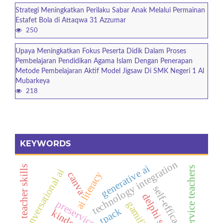
Strategi Meningkatkan Perilaku Sabar Anak Melalui Permainan
Estafet Bola di Attaqwa 31 Azzumar
250
Upaya Meningkatkan Fokus Peserta Didik Dalam Proses
Pembelajaran Pendidikan Agama Islam Dengan Penerapan
Metode Pembelajaran Aktif Model Jigsaw Di SMK Negeri 1 Al
Mubarkeya
218
KEYWORDS
technology integration
generative ai
teacher skills
pre-service teachers
conversational ai
ai literacy
canva
self-efficacy
delphi study
tpack