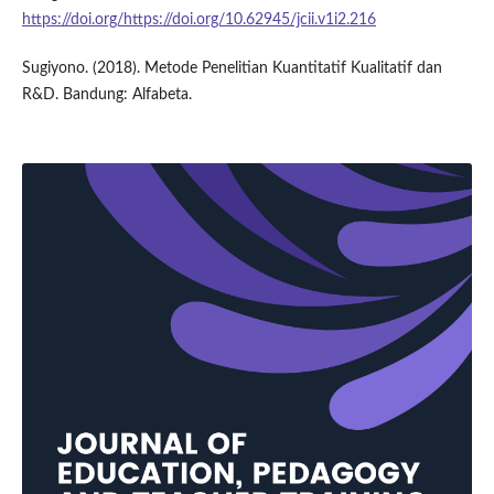
https://doi.org/https://doi.org/10.62945/jcii.v1i2.216
Sugiyono. (2018). Metode Penelitian Kuantitatif Kualitatif dan
R&D. Bandung: Alfabeta.