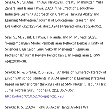
Sinaga, Nurul Afni, Fitri Ayu Ningtiyas, Rifaatul Mahmuzah, Yulia
Zahara, and Islami Fatwa. 2023. “The Effect of Deductive-
Inductive Learning Approach on Creative Thinking Ability and
Learning Motivation.” Journal of Educational Research and
Evaluation 6(2):123–34. doi:10.24114/paradikma.v16i2.46952.
Siraj, S., M. Yusuf, I. Fatwa, F. Rianda, and M. Mulyadi. 2023.
“Pengembangan Model Pembelajaran Reflektif Berbasis Unity of
Sciences Bagi Calon Guru Sekolah Menengah Kejuruan
Profesional.” Jurnal Review Pendidikan Dan Pengajaran (JRPP)
6(4):2030–38.
Siregar, N., & Siregar, R. S. (2025). Analysis of numeracy literacy of
junior high school students in AKM questions: Learning strategies
based on higher order thinking skills at SMP Negeri 5 Tapung Hilir.
Jurnal Profesi Guru Indonesia, 2(1), 359–367.
https://doi.org/10.62945/jpgi.v2i1.720
Siregar, R. S. (2024). Fiqhu Al-Akbār: Taḥqī An-Naṣ Wa