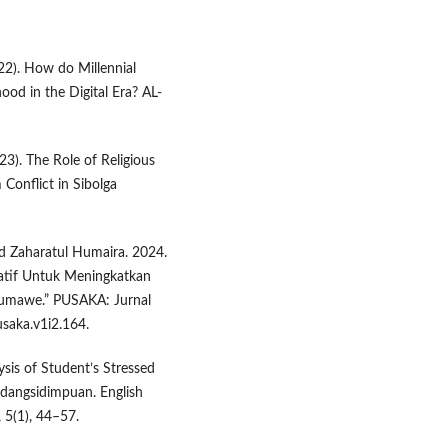
22). How do Millennial
hood in the Digital Era? AL-
023). The Role of Religious
 Conflict in Sibolga
nd Zaharatul Humaira. 2024.
katif Untuk Meningkatkan
eumawe.” PUSAKA: Jurnal
saka.v1i2.164.
ysis of Student’s Stressed
adangsidimpuan. English
 5(1), 44–57.