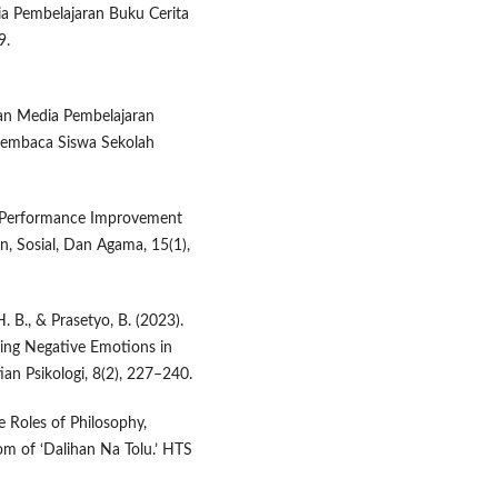
dia Pembelajaran Buku Cerita
9.
gan Media Pembelajaran
Membaca Siswa Sekolah
er Performance Improvement
, Sosial, Dan Agama, 15(1),
. B., & Prasetyo, B. (2023).
cing Negative Emotions in
ian Psikologi, 8(2), 227–240.
e Roles of Philosophy,
om of ‘Dalihan Na Tolu.’ HTS