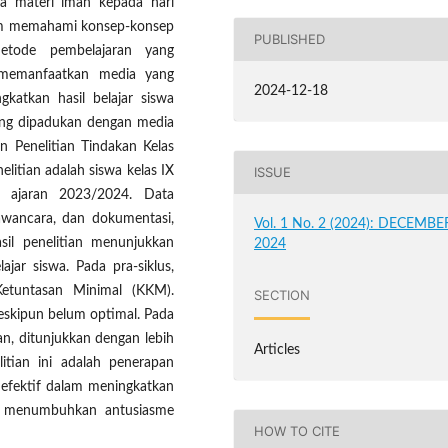
da materi iman kepada hari
lam memahami konsep-konsep
PUBLISHED
 metode pembelajaran yang
memanfaatkan media yang
2024-12-18
gkatkan hasil belajar siswa
ang dipadukan dengan media
n Penelitian Tindakan Kelas
elitian adalah siswa kelas IX
ISSUE
ajaran 2023/2024. Data
wawancara, dan dokumentasi,
Vol. 1 No. 2 (2024): DECEMBE
Hasil penelitian menunjukkan
2024
ajar siswa. Pada pra-siklus,
Ketuntasan Minimal (KKM).
SECTION
meskipun belum optimal. Pada
ikan, ditunjukkan dengan lebih
Articles
tian ini adalah penerapan
 efektif dalam meningkatkan
a menumbuhkan antusiasme
HOW TO CITE