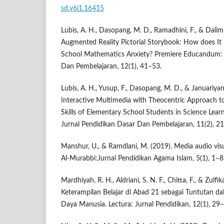
sd.v6i1.16415
Lubis, A. H., Dasopang, M. D., Ramadhini, F., & Dalim
Augmented Reality Pictorial Storybook: How does It
School Mathematics Anxiety? Premiere Educandum: 
Dan Pembelajaran, 12(1), 41–53.
Lubis, A. H., Yusup, F., Dasopang, M. D., & Januariyans
Interactive Multimedia with Theocentric Approach to
Skills of Elementary School Students in Science Lea
Jurnal Pendidikan Dasar Dan Pembelajaran, 11(2), 2
Manshur, U., & Ramdlani, M. (2019). Media audio vis
Al-Murabbi:Jurnal Pendidikan Agama Islam, 5(1), 1–8
Mardhiyah, R. H., Aldriani, S. N. F., Chitta, F., & Zulf
Keterampilan Belajar di Abad 21 sebagai Tuntutan
Daya Manusia. Lectura: Jurnal Pendidikan, 12(1), 29