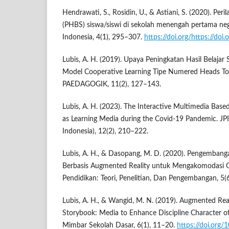
Hendrawati, S., Rosidin, U., & Astiani, S. (2020). Per
(PHBS) siswa/siswi di sekolah menengah pertama neg
Indonesia, 4(1), 295–307.
https://doi.org/https://doi
Lubis, A. H. (2019). Upaya Peningkatan Hasil Belajar
Model Cooperative Learning Tipe Numered Heads T
PAEDAGOGIK, 11(2), 127–143.
Lubis, A. H. (2023). The Interactive Multimedia Bas
as Learning Media during the Covid-19 Pandemic. JPI
Indonesia), 12(2), 210–222.
Lubis, A. H., & Dasopang, M. D. (2020). Pengemban
Berbasis Augmented Reality untuk Mengakomodasi Ge
Pendidikan: Teori, Penelitian, Dan Pengembangan, 5(
Lubis, A. H., & Wangid, M. N. (2019). Augmented Reali
Storybook: Media to Enhance Discipline Character o
Mimbar Sekolah Dasar, 6(1), 11–20.
https://doi.org