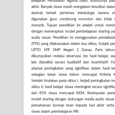
pelajaran Pendidikan Agama Islam, khususnya pa
akhir. Banyak siswa masih mengalami kesulitan da
abstrak terkait peristiwa eskatologis karena
digunakan guru cenderung monoton dan tidak 
menarik. Tujuan penelitian ini adalah untuk menin
dengan menerapkan model pembelajaran sharing y
audio visual. Penelitian ini menggunakan pendekata
(PTK) yang dilaksanakan dalam dua siklus. Subjek pen
UPTD SPF SMP Negeri 2 Danau Paris tahun 
dikumpulkan melalui observasi, tes hasil belajar, 
lalu dianalisis secara kualitatif dan kuantitatif. 
adanya peningkatan yang signifikan dalam hasil bel
sebagian besar siswa belum mencapai Kriteria 
Setelah tindakan pada siklus I, terjadi peningkatan 
siklus II, hasil belajar siswa meningkat secara signif
dari 85% siswa mencapai KKM. Kesimpulan peneli
model sharing dengan dukungan media audio visual
pemahaman konsep iman kepada hari akhir sert
siswa dalam pembelajaran PAI