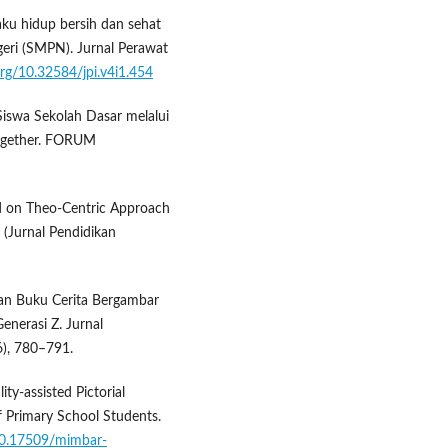
ilaku hidup bersih dan sehat
eri (SMPN). Jurnal Perawat
.org/10.32584/jpi.v4i1.454
 Siswa Sekolah Dasar melalui
ogether. FORUM
ed on Theo-Centric Approach
 (Jurnal Pendidikan
gan Buku Cerita Bergambar
nerasi Z. Jurnal
6), 780–791.
ty-assisted Pictorial
f Primary School Students.
/10.17509/mimbar-