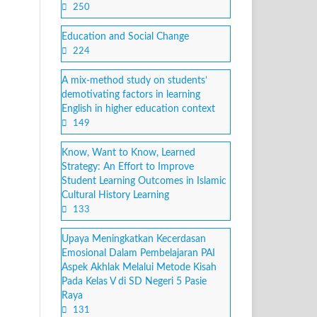
250
Education and Social Change
224
A mix-method study on students’
demotivating factors in learning
English in higher education context
149
Know, Want to Know, Learned
Strategy: An Effort to Improve
Student Learning Outcomes in Islamic
Cultural History Learning
133
Upaya Meningkatkan Kecerdasan
Emosional Dalam Pembelajaran PAI
Aspek Akhlak Melalui Metode Kisah
Pada Kelas V di SD Negeri 5 Pasie
Raya
131