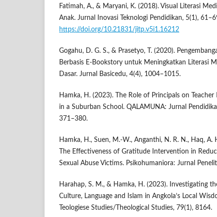
Fatimah, A., & Maryani, K. (2018). Visual Literasi Me
Anak. Jurnal Inovasi Teknologi Pendidikan, 5(1), 61–6
https://doi.org/10.21831/jitp.v5i1.16212
Gogahu, D. G. S., & Prasetyo, T. (2020). Pengemban
Berbasis E-Bookstory untuk Meningkatkan Literasi 
Dasar. Jurnal Basicedu, 4(4), 1004–1015.
Hamka, H. (2023). The Role of Principals on Teach
in a Suburban School. QALAMUNA: Jurnal Pendidikan
371–380.
Hamka, H., Suen, M.-W., Anganthi, N. R. N., Haq, A. H
The Effectiveness of Gratitude Intervention in Redu
Sexual Abuse Victims. Psikohumaniora: Jurnal Penelit
Harahap, S. M., & Hamka, H. (2023). Investigating th
Culture, Language and Islam in Angkola’s Local Wisd
Teologiese Studies/Theological Studies, 79(1), 8164.