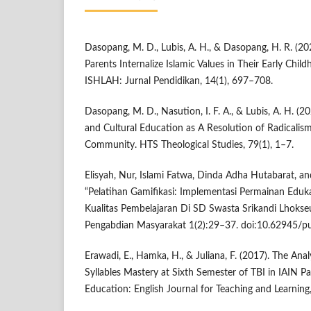
Dasopang, M. D., Lubis, A. H., & Dasopang, H. R. (20
Parents Internalize Islamic Values in Their Early Child
ISHLAH: Jurnal Pendidikan, 14(1), 697–708.
Dasopang, M. D., Nasution, I. F. A., & Lubis, A. H. (2
and Cultural Education as A Resolution of Radicalism
Community. HTS Theological Studies, 79(1), 1–7.
Elisyah, Nur, Islami Fatwa, Dinda Adha Hutabarat, a
“Pelatihan Gamifikasi: Implementasi Permainan Edu
Kualitas Pembelajaran Di SD Swasta Srikandi Lhoks
Pengabdian Masyarakat 1(2):29–37. doi:10.62945/pu
Erawadi, E., Hamka, H., & Juliana, F. (2017). The Anal
Syllables Mastery at Sixth Semester of TBI in IAIN P
Education: English Journal for Teaching and Learning,