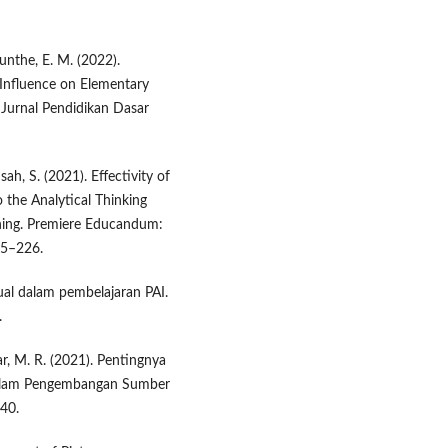
unthe, E. M. (2022).
 Influence on Elementary
Jurnal Pendidikan Dasar
ah, S. (2021). Effectivity of
 the Analytical Thinking
rning. Premiere Educandum:
15–226.
ual dalam pembelajaran PAI.
.
ikar, M. R. (2021). Pentingnya
 dalam Pengembangan Sumber
–40.