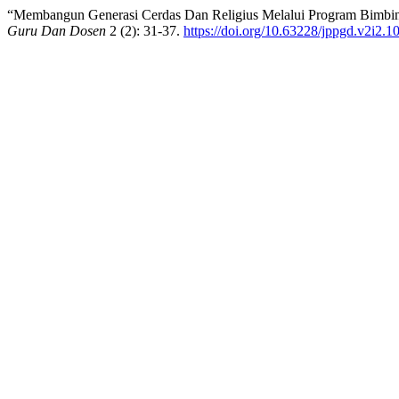
“Membangun Generasi Cerdas Dan Religius Melalui Program Bimbin
Guru Dan Dosen
2 (2): 31-37.
https://doi.org/10.63228/jppgd.v2i2.1