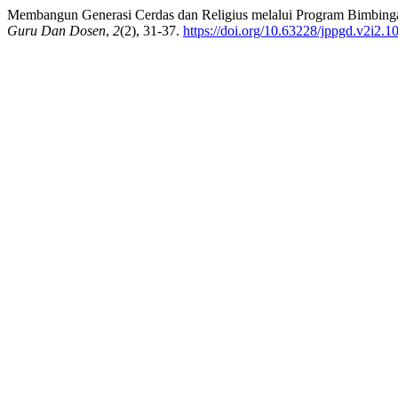
Membangun Generasi Cerdas dan Religius melalui Program Bimbingan
Guru Dan Dosen
,
2
(2), 31-37.
https://doi.org/10.63228/jppgd.v2i2.1