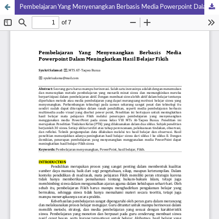
Pembelajaran Yang Menyenangkan Berbasis Media Powerpoint Dalam Meningkatkan Hasil Belajar Fikih